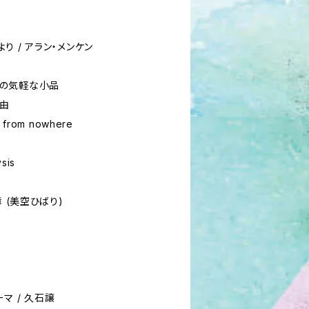
り / アラン・メンケン
めの気軽な小品
真由
 from nowhere
sis
章 (美空ひばり)
マ / 久石譲