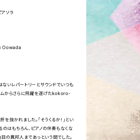
・ピアソラ
yu Oowada
はないレパートリーとサウンドでいつも
バムからさらに飛躍を遂げたkokoro-
度肝を抜かれました。「そうくるか！」とい
るのはもちろん、ピアノの伴奏もなくな
2曲目の異邦人まであっという間でした。