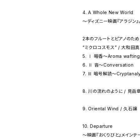
4. A Whole New World
〜ディズニー映画『アラジン』よ
2本のフルートとピアノのた
“ミクロコスモス” / 大和田
5. Ⅰ 暗香〜Aroma wafting
6. Ⅱ 沓〜Conversation
7. Ⅲ 暗号解読〜Cryptanaly
8. 川の流れのように / 見岳
9. Oriental Wind / 久石譲
10. Departure
～映画『おくりびと』メインテー