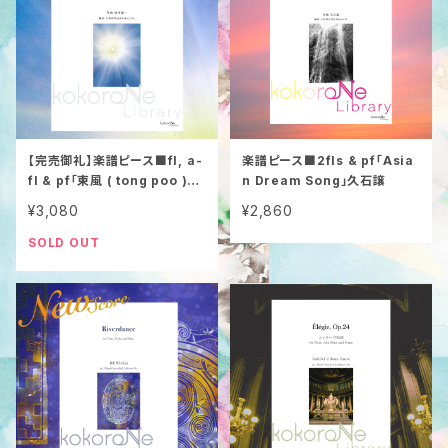
【完売御礼】楽譜ピース■fl, a-
楽譜ピース■2fls & pf「Asia
fl & pf「東風 ( tong poo )」
n Dream Song」久石譲
坂本龍一
¥3,080
¥2,860
SOLD OUT