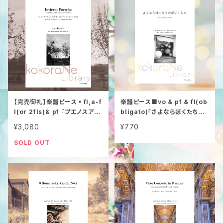
【完売御礼】楽譜ピース▪️fl,a-f
楽譜ピース■vo & pf & fl(ob
l(or 2fls)& pf 『ブエノスアイ
bligato)「さよならぼくたちの
レスの四季』より「ブエノスアイ
ほいくえん(ようちえん)」
¥3,080
¥770
レスの冬」A.ピアソラ
SOLD OUT