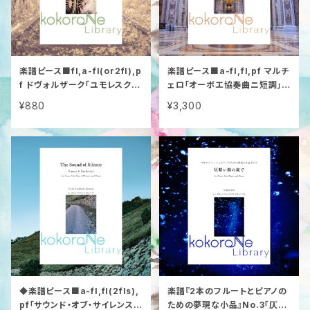
楽譜ピース■fl,a-fl(or2fl),p
楽譜ピース■a-fl,fl,pf マルチ
f ドヴォルザーク「ユモレスク」
ェロ「オーボエ協奏曲ニ短調」
作品101-7
(J.S.バッハの装飾音付)
¥880
¥3,300
◆楽譜ピース■a-fl,fl(2fls),
楽譜『2本のフルートとピアノの
pf「サウンド・オブ・サイレンス」
ための夢現な小品』No.3「仄暗