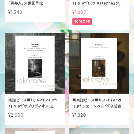
「異邦人」久保田早紀
s) & pf「Lux Aeterna」クリ
ストファー・ティン“Calling Al
¥1,540
¥1,307
l Dawns”より
10%OFF
楽譜ピース■fl, a-fl(or 2fl
■楽譜ピース■fl,a-fl(or2f
s) & pf「オブリヴィオン(忘却)」
l),pf シェーンベルク「夜想曲
ピアソラ
(Notturno)」
¥2,090
¥1,320