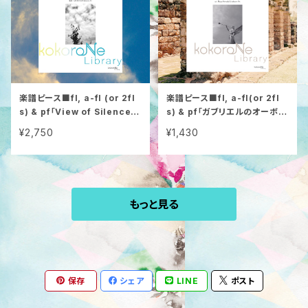
楽譜ピース■fl, a-fl (or 2fl
楽譜ピース■fl, a-fl(or 2fl
s) & pf「View of Silence」
s) & pf「ガブリエルのオーボエ
久石譲
(ミッション)」モリコーネ
¥2,750
¥1,430
もっと見る
保存
シェア
LINE
ポスト