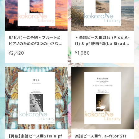
6/1(月)〜ご予約▪️フルートと
▪️楽譜ピース■2fls (Picc,A-
ピアノのための『3つの小さな練
fl) & pf 映画『道(La Strad
習曲集』/大和田 真由 kokoro
a)』のテーマ / ニーノ・ロータ
¥2,420
¥1,980
-Ne編(6/10発送開始予定)
【再販】楽譜ピース■2fls & pf
楽譜ピース■fl, a-fl(or 2fl