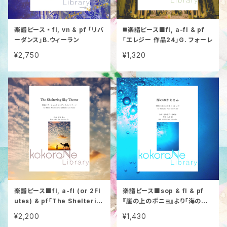
楽譜ピース▪️fl, vn & pf 「リバ
◼️楽譜ピース■fl, a-fl & pf
ーダンス」B.ウィーラン
「エレジー 作品24」G. フォーレ
¥2,750
¥1,320
楽譜ピース■fl, a-fl (or 2Fl
楽譜ピース■sop & fl & pf
utes) & pf「The Shelterin
『崖の上のポニョ』より「海のお
g Sky」坂本龍一
かあさん」久石譲
¥2,200
¥1,430