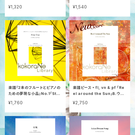
サイモン&ガーファンクル
い海の底で」
¥1,320
¥1,540
楽譜『2本のフルートとピアノの
楽譜ピース▪️fl, vn & pf 「Re
ための夢現な小品』No.1「Stop
el around the Sun」B.ウィ
Gap」
ーラン
¥1,760
¥2,750