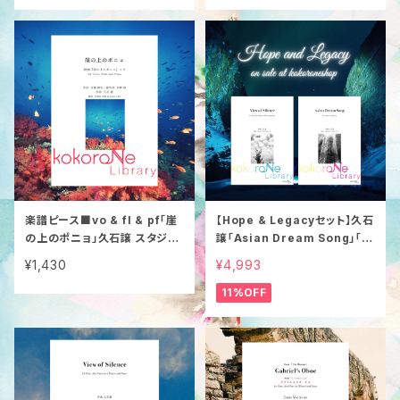
楽譜ピース■vo & fl & pf「崖
【Hope & Legacyセット】久石
の上のポニョ」久石譲 スタジオ
譲「Asian Dream Song」「Vi
ジブリ
ew of Silence」2曲入り
¥1,430
¥4,993
11%OFF